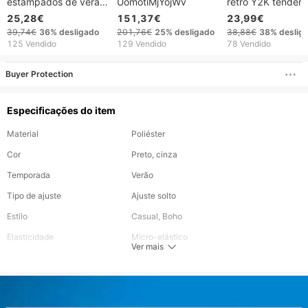
estampados de verão
UomotiMjYojWv
retrô Y2K tendênc
para homens, shorts
de rua hip-hop ca
25,28€
151,37€
23,99€
de seda gelada,
cintura elástica so
39,74€
36%
desligado
201,76€
25%
desligado
38,88€
38%
deslig
calças casuais de
cor sólida shorts
125 Vendido
129 Vendido
78 Vendido
secagem rápida,
esportivos casuai
calças de praia da
Buyer Protection
moda, calças capri
tamanho grande.
Especificações do item
Material
Poliéster
Cor
Preto, cinza
Temporada
Verão
Tipo de ajuste
Ajuste solto
Estilo
Casual, Boho
Elasticidade
Micro-elástico
Ver mais
ocasião
Esportes, Casual
Tipo de calça
Calças largas
Cintura
Cintura média