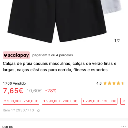
1
/
7
pagar em 3 ou 4 parcelas
Calças de praia casuais masculinas, calças de verão finas e
largas, calças elásticas para corrida, fitness e esportes
1706
Vendido
4.6
7,65€
10,60€
-28%
2.500,00€-250,00€
1.999,00€-200,00€
1.299,00€-130,00€
889
Item nº
:
29307710
cores