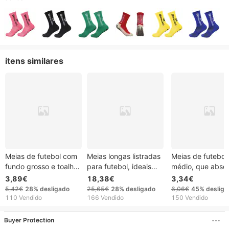
itens similares
Meias de futebol com
Meias longas listradas
Meias de futebol
fundo grosso e toalha,
para futebol, ideais
médio, que abso
meias esportivas de
para jovens, com
o suor, resistente
3,89€
18,38€
3,34€
futebol masculinas e
tecnologia de absorção
odores, com ades
5,42€
28%
desligado
25,65€
28%
desligado
6,06€
45%
deslig
femininas, meias de
de suor e
pontos
110 Vendido
166 Vendido
150 Vendido
competição de
respirabilidade,
antiderrapantes.
treinamento
fornecidas diretamente
Buyer Protection
profissional, meias de
pela [Nova