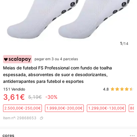
1
/
14
pagar em 3 ou 4 parcelas
Meias de futebol FS Professional com fundo de toalha
espessada, absorventes de suor e desodorizantes,
antiderrapantes para futebol e esportes
151
Vendido
4.8
3,61€
5,19€
-30%
2.500,00€-250,00€
1.999,00€-200,00€
1.299,00€-130,00€
889
Item nº
:
29868653
cores