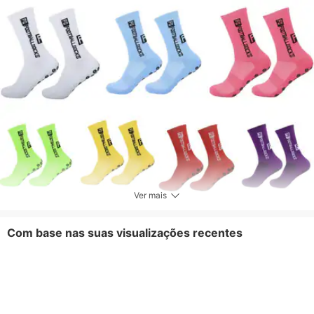
silicone
Empresa/Organização].
antiderrapantes com
cano médio
Ver mais
Com base nas suas visualizações recentes