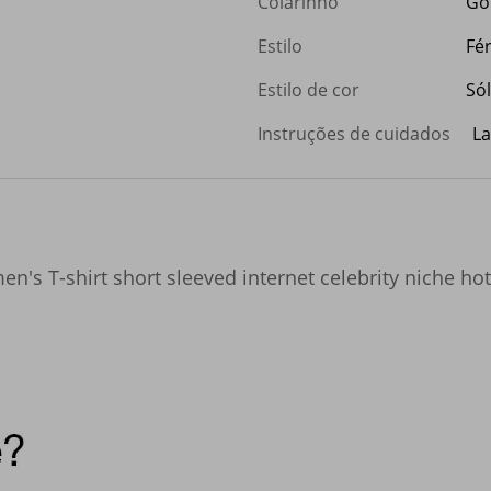
Colarinho
Go
Estilo
Fér
Estilo de cor
Só
Instruções de cuidados
La
en's T-shirt short sleeved internet celebrity niche h