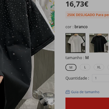
16,73€
250€ DESLIGADO Para pe
cor :
branco
tamanho :
M
L
XL
M
Quantidade :
1
Guia de tamanho