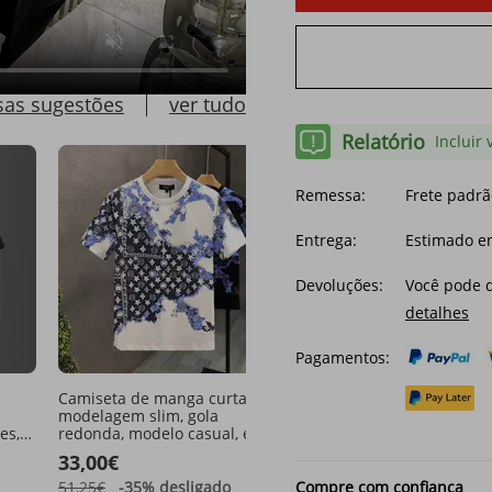
eta
sas sugestões
ver tudo
Relatório
Incluir 
Remessa:
Frete padrã
Entrega:
Estimado en
Devoluções:
Você pode d
detalhes
Pagamentos:
Camiseta de manga curta,
Camiseta masculina Cros
modelagem slim, gola
Border Spring 230G 100
es,
redonda, modelo casual, estilo
algodão com estampa da 
ta,
coreano, lançamento 2026
M, modelo casual e mod
33,00€
52,21€
azer
para o verão.
51,25€
-35%
desligado
Compre com confiança
79,11€
-34%
desligado