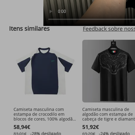
Visão compl
Itens similares
Feedback sobre nos
Camiseta masculina com
Camiseta masculina de
estampa de crocodilo em
algodão com estampa de
blocos de cores, 100% algodão,
cabeça de tigre e diamant
design patchwork, modelagem
gola redonda e manga cur
58,94€
51,92€
esportiva.
ideal para momentos de l
no verão.
83,01€
-28%
desligado
69,20€
-24%
desligado