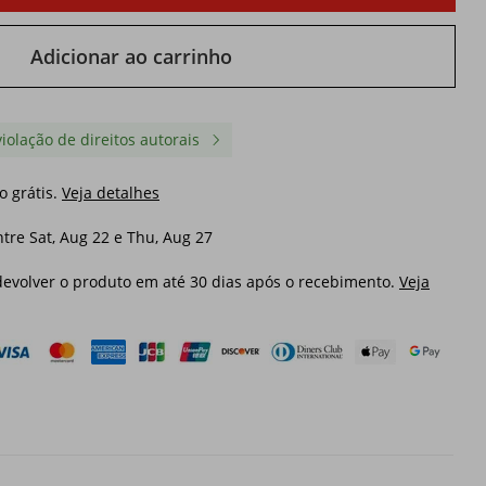
Adicionar ao carrinho
violação de direitos autorais
o grátis.
Veja detalhes
tre Sat, Aug 22 e Thu, Aug 27
evolver o produto em até 30 dias após o recebimento.
Veja
s-
Camisa polo EME Yishengyi
Camisa polo EME Yishe
%
Racing Print com bordado,
16S de algodão de fibra
letra
manga curta e gola dobrável.
com gola gaivota, em m
erno.
Secagem rápida, fresca, casual
nobre, para homens e
64,94€
64,94€
e com modelagem solta.
mulheres, estilo vintage
87,76€
-26%
desligado
101,48€
-36%
desligad