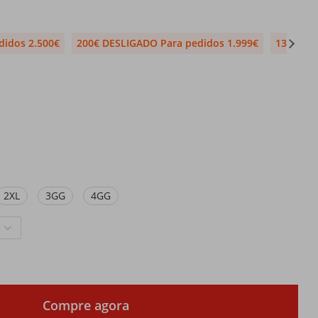
didos 2.500€
200€ DESLIGADO Para pedidos 1.999€
130€ DE
2XL
3GG
4GG
Compre agora