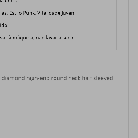
la em O
ias, Estilo Punk, Vitalidade Juvenil
lido
var à máquina; não lavar a seco
ot diamond high-end round neck half sleeved 