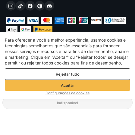
Para oferecer a você a melhor experiência, usamos cookies e
tecnologias semelhantes que são essenciais para fornecer
nossos serviços e recursos e para fins de desempenho, análise
e marketing. Clique em "Aceitar" ou "Rejeitar todos" se desejar
€
EUR
Portugal
permitir ou rejeitar todos cookies para fins de desempenho,
análise e marketing. Para mais detalhes, consulte nosso
Política
©
2026
Voghion
Rejeitar tudo
de privacidade e cookies
termos e Condições
Política de privacidade e cookies
Aceitar
Diretrizes da Comunidade
Configurações de cookies
Indisponível
Método de envio de suporte
52,75€