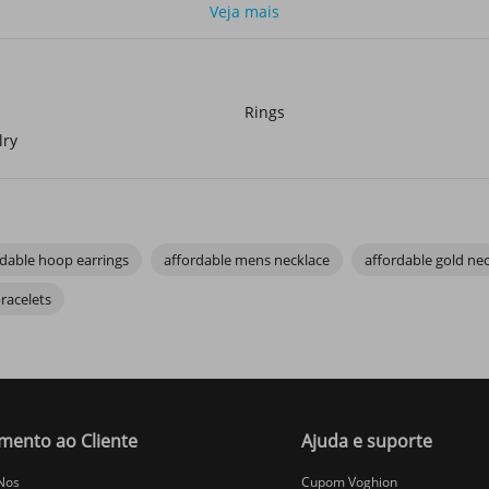
Veja mais
for versatility:
Rings
lry
rdable hoop earrings
affordable mens necklace
affordable gold ne
racelets
mento ao Cliente
Ajuda e suporte
h of elegance to their look.
Nos
Cupom Voghion