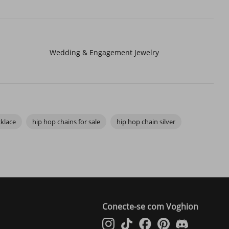
Wedding & Engagement Jewelry
cklace
hip hop chains for sale
hip hop chain silver
Conecte-se com Voghion