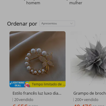
homem
mulher
Ordenar por
Apresentou
Tempo limitado de oferta
Estilo francês luz luxo diam
Grampo de broche
ante carta broche elegante
de penas cinza, 
20
vendido
200+
vendido
de alta qualidade terno pin
de cabeça, prend