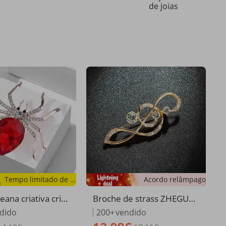
de joias
Tempo limitado de oferta
Acordo relâmpago
ana criativa crist
Broche de strass ZHEGUO
 animal broche pi
YAOLU da Girl's Beauty La
dido
200+
vendido
no jóias acessóri
b