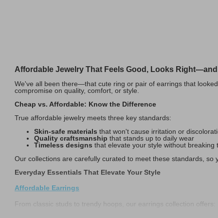
Affordable Jewelry That Feels Good, Looks Right—and
We've all been there—that cute ring or pair of earrings that looked 
compromise on quality, comfort, or style.
Cheap vs. Affordable: Know the Difference
True affordable jewelry meets three key standards:
Skin-safe materials
that won't cause irritation or discolorat
Quality craftsmanship
that stands up to daily wear
Timeless designs
that elevate your style without breaking
Our collections are carefully curated to meet these standards, so
Everyday Essentials That Elevate Your Style
Affordable Earrings
From classic studs to trendy hoops, our earrings collection offers:
Hypoallergenic posts for sensitive ears