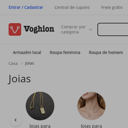
Entrar / Cadastrar
Central de cupons
Frete grátis
Comprar por
categoria
Armazém local
Roupa feminina
Roupa de homem
Joias
Casa
Joias
Joias para
Joias para