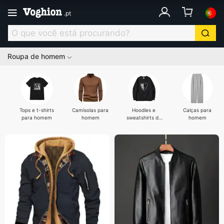
.
pt
Roupa de homem
Tops e t-shirts
Camisolas para
Hoodies e
Calças para
para homem
homem
sweatshirts de
homem
homem