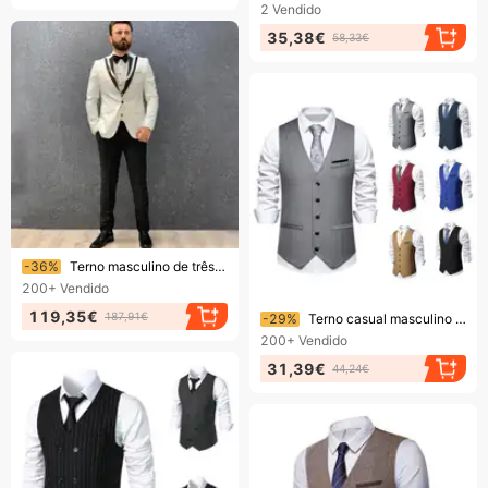
2
Vendido
35,38€
58,33€
Terminando em breve!
-36%
Terno masculino de três peças, padrinho de casamento, vestido de banquete justo
200+
Vendido
Terminando em breve!
119,35€
187,91€
-29%
Terno casual masculino colete único breasted 2024 verão nova moda tamanho europeu
200+
Vendido
31,39€
44,24€