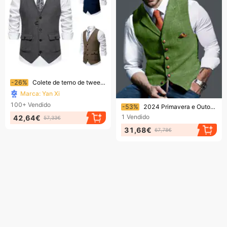
Terminando em breve!
-26%
Colete de terno de tweed com lapela espinha de peixe masculino, colete retrô
Marca: Yan Xi
Terminando em breve!
100+
Vendido
-53%
2024 Primavera e Outono Casual Checker Regata Slim Fit Colete Casaco Masculino
1
Vendido
42,64€
57,33€
31,68€
67,78€